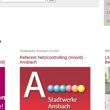
2
2
2
e
Stadtwerke Ansbach GmbH
BBH
Referent Netzcontrolling (m/w/d) -
(J
/d)
Ansbach
Be