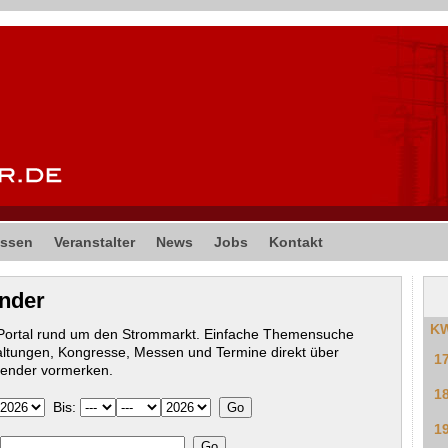
ssen
Veranstalter
News
Jobs
Kontakt
ender
K
-Portal rund um den Strommarkt. Einfache Themensuche
altungen, Kongresse, Messen und Termine direkt über
1
lender vormerken.
1
Bis:
1