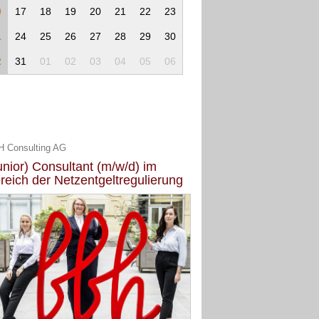
0
17
18
19
20
21
22
23
1
24
25
26
27
28
29
30
2
31
01
02
03
04
05
06
 Consulting AG
unior) Consultant (m/w/d) im
reich der Netzentgeltregulierung