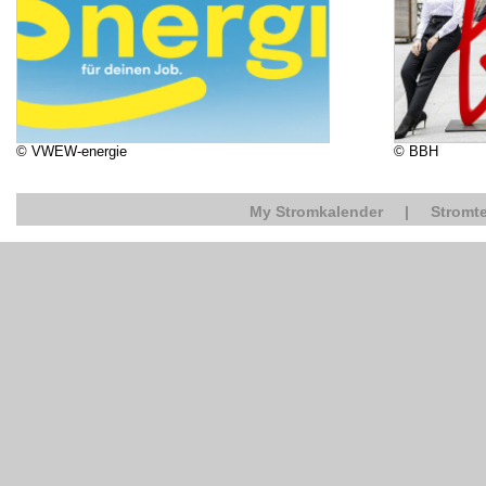
© VWEW-energie
© BBH
My Stromkalender
|
Stromte