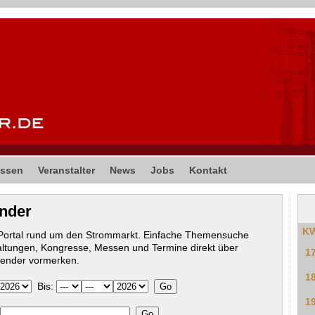
ssen
Veranstalter
News
Jobs
Kontakt
ender
K
-Portal rund um den Strommarkt. Einfache Themensuche
altungen, Kongresse, Messen und Termine direkt über
1
lender vormerken.
1
Bis:
1