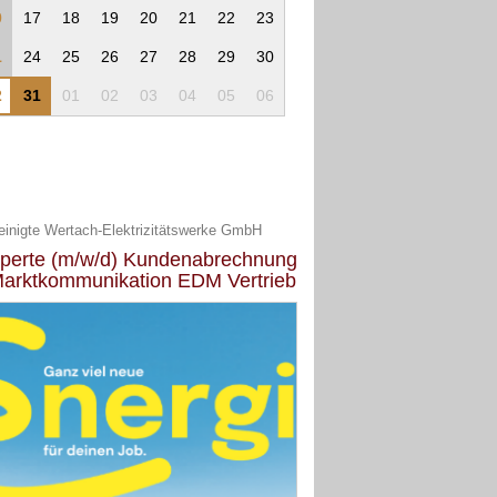
0
17
18
19
20
21
22
23
1
24
25
26
27
28
29
30
2
31
01
02
03
04
05
06
einigte Wertach-Elektrizitätswerke GmbH
perte (m/w/d) Kundenabrechnung
Marktkommunikation EDM Vertrieb