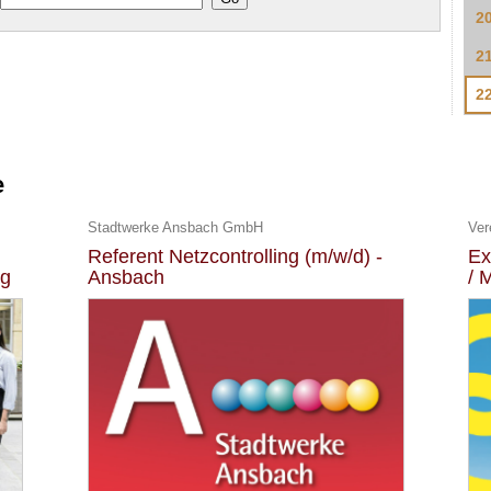
2
2
2
e
Stadtwerke Ansbach GmbH
Ver
Referent Netzcontrolling (m/w/d) -
Ex
ng
Ansbach
/ 