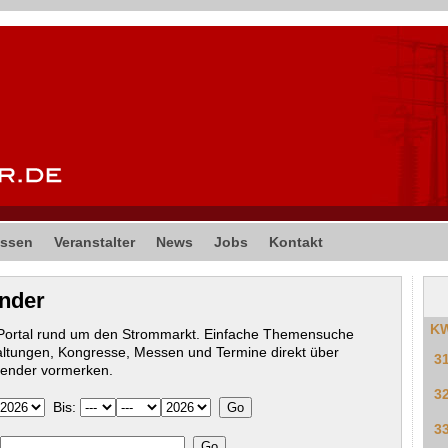
ssen
Veranstalter
News
Jobs
Kontakt
ender
K
-Portal rund um den Strommarkt. Einfache Themensuche
altungen, Kongresse, Messen und Termine direkt über
3
lender vormerken.
3
Bis:
3