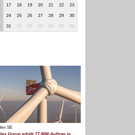
4
17
18
19
20
21
22
23
5
24
25
26
27
28
29
30
6
31
01
02
03
04
05
06
dex SE
dex Group erhält 77-MW-Auftrag in