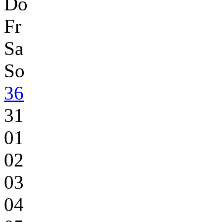
Do
Fr
Sa
So
36
31
01
02
03
04