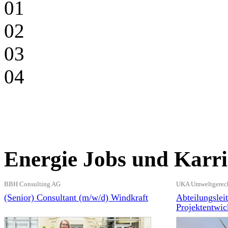
01
02
03
04
Energie Jobs und Karri
BBH Consulting AG
UKA Umweltgerech
(Senior) Consultant (m/w/d) Windkraft
Abteilungslei
Projektentwi