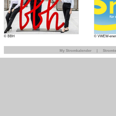
© BBH
© VWEW-ener
My Stromkalender
|
Stromte