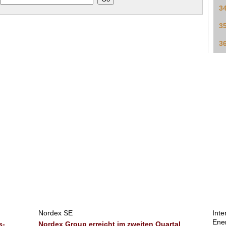
3
3
3
Nordex SE
Inte
Ene
s-
Nordex Group erreicht im zweiten Quartal