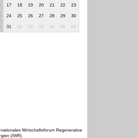
4
17
18
19
20
21
22
23
5
24
25
26
27
28
29
30
6
31
01
02
03
04
05
06
rnationales Wirtschaftsforum Regenerative
rgien (IWR)