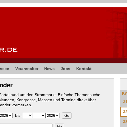
ssen
Veranstalter
News
Jobs
Kontakt
ender
K
-Portal rund um den Strommarkt. Einfache Themensuche
altungen, Kongresse, Messen und Termine direkt über
3
lender vormerken.
3
Bis:
3