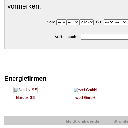
vormerken.
Von:
Bis:
Volltextsuche:
Energiefirmen
Nordex SE
wpd GmbH
My Stromkalender
|
Stromte