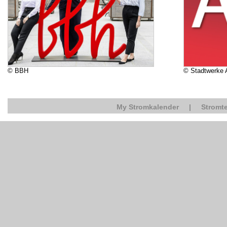
© BBH
© Stadtwerke
My Stromkalender
|
Stromte