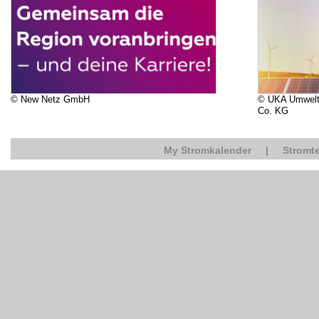
© New Netz GmbH
© UKA Umwelt
Co. KG
My Stromkalender
|
Stromte