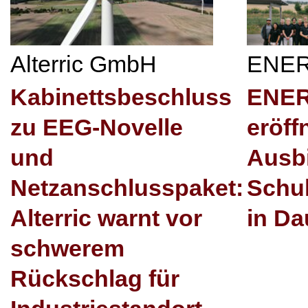
Alterric GmbH
ENE
Kabinettsbeschluss
ENE
zu EEG-Novelle
eröff
und
Ausb
Netzanschlusspaket:
Schu
Alterric warnt vor
in Da
schwerem
Rückschlag für