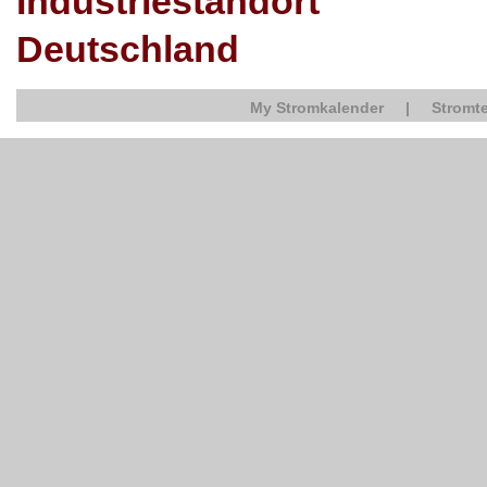
Industriestandort
Deutschland
My Stromkalender
|
Stromte