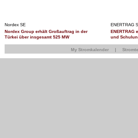
Nordex SE
ENERTRAG 
Nordex Group erhält Großauftrag in der
ENERTRAG er
Türkei über insgesamt 525 MW
und Schulun
My Stromkalender
|
Stromte