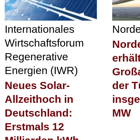
Internationales
Nord
Wirtschaftsforum
Nord
Regenerative
erhäl
Energien (IWR)
Großa
Neues Solar-
der T
Allzeithoch in
insg
Deutschland:
MW
Erstmals 12