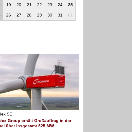
4
19
20
21
22
23
24
25
5
26
27
28
29
30
31
01
dex SE
dex Group erhält Großauftrag in der
kei über insgesamt 525 MW