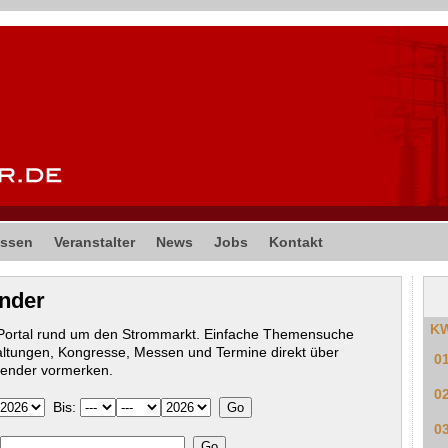
ssen
Veranstalter
News
Jobs
Kontakt
ender
K
-Portal rund um den Strommarkt. Einfache Themensuche
altungen, Kongresse, Messen und Termine direkt über
0
lender vormerken.
0
Bis:
0