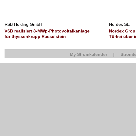
VSB Holding GmbH
Nordex SE
VSB realisiert 8-MWp-Photovoltaikanlage
Nordex Group
für thyssenkrupp Rasselstein
Türkei über
My Stromkalender
|
Stromte