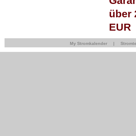
Garan
über 
EUR
My Stromkalender
|
Stromte