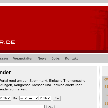
ssen
Veranstalter
News
Jobs
Kontakt
ender
K
-Portal rund um den Strommarkt. Einfache Themensuche
altungen, Kongresse, Messen und Termine direkt über
3
lender vormerken.
3
Bis:
3