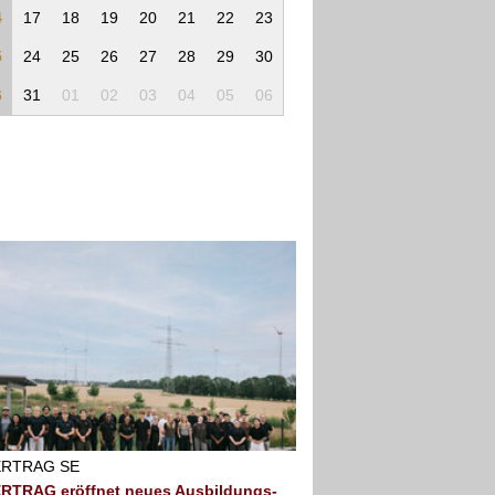
4
17
18
19
20
21
22
23
5
24
25
26
27
28
29
30
6
31
01
02
03
04
05
06
RTRAG SE
RTRAG eröffnet neues Ausbildungs-