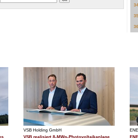
3
3
3
VSB Holding GmbH
ENE
es
VSB realisiert 8-MWp-Photovoltaikanlage
ENE