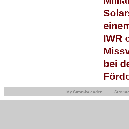
Milli
Solar
eine
IWR e
Miss
bei d
Förd
My Stromkalender
|
Stromte