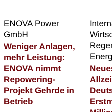
ENOVA Power
Inter
GmbH
Wirts
Regen
Weniger Anlagen,
Energ
mehr Leistung:
ENOVA nimmt
Neues
Repowering-
Allze
Projekt Gehrde in
Deut
Betrieb
Erstm