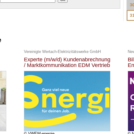
3
3
e
Vereinigte Wertach-Elektrizitätswerke GmbH
Ne
Experte (m/w/d) Kundenabrechnung
Bi
/ Marktkommunikation EDM Vertrieb
En
© VWEW-energie
© 