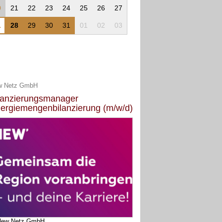
0
21
22
23
24
25
26
27
1
28
29
30
31
01
02
03
w Netz GmbH
lanzierungsmanager
ergiemengenbilanzierung (m/w/d)
New Netz GmbH