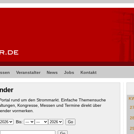
ssen
Veranstalter
News
Jobs
Kontakt
ender
K
-Portal rund um den Strommarkt. Einfache Themensuche
altungen, Kongresse, Messen und Termine direkt über
2
lender vormerken.
2
Bis:
2