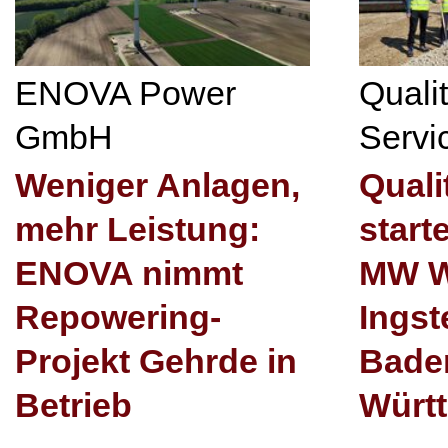
ENOVA Power
Quali
GmbH
Serv
Weniger Anlagen,
Quali
mehr Leistung:
start
ENOVA nimmt
MW W
Repowering-
Ingst
Projekt Gehrde in
Bade
Betrieb
Würt