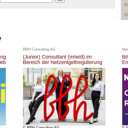
3
3
e
BBH Consulting AG
Ne
ung
(Junior) Consultant (m/w/d) im
Bi
ieb
Bereich der Netzentgeltregulierung
En
© BBH Consulting AG
© 