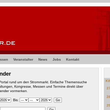
ssen
Veranstalter
News
Jobs
Kontakt
ender
K
-Portal rund um den Strommarkt. Einfache Themensuche
altungen, Kongresse, Messen und Termine direkt über
2
lender vormerken.
2
Bis:
2