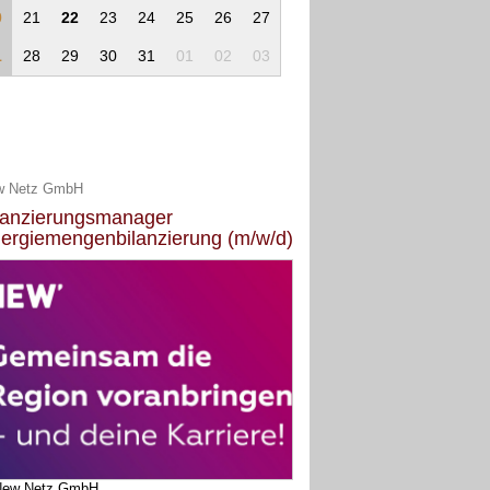
0
21
22
23
24
25
26
27
1
28
29
30
31
01
02
03
w Netz GmbH
lanzierungsmanager
ergiemengenbilanzierung (m/w/d)
New Netz GmbH