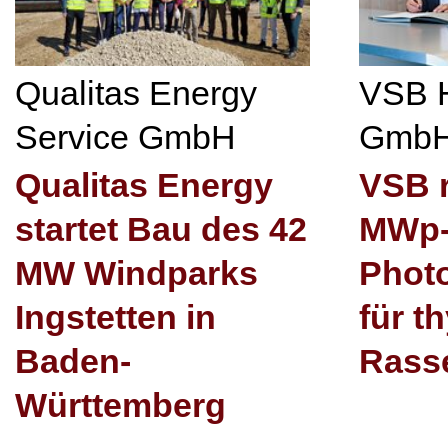
Qualitas Energy
VSB 
Service GmbH
Gmb
Qualitas Energy
VSB r
startet Bau des 42
MWp
MW Windparks
Photo
Ingstetten in
für t
Baden-
Rasse
Württemberg