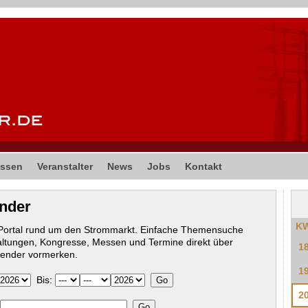
ssen
Veranstalter
News
Jobs
Kontakt
ender
K
-Portal rund um den Strommarkt. Einfache Themensuche
altungen, Kongresse, Messen und Termine direkt über
1
lender vormerken.
1
Bis:
2