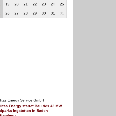
1
19
20
21
22
23
24
25
2
26
27
28
29
30
31
01
litas Energy Service GmbH
litas Energy startet Bau des 42 MW
dparks Ingstetten in Baden-
ttemberg