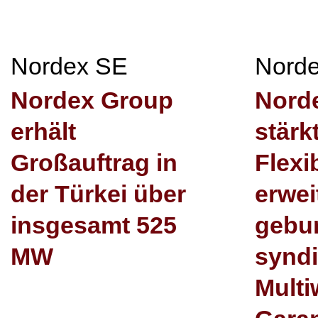
Nordex SE
Nord
Nordex Group
Nord
erhält
stärkt
Großauftrag in
Flexib
der Türkei über
erwei
insgesamt 525
gebu
MW
syndi
Mult