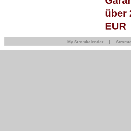
Garan
über 
EUR
My Stromkalender
|
Stromte