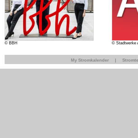
© BBH
© Stadtwerke
My Stromkalender
|
Stromte