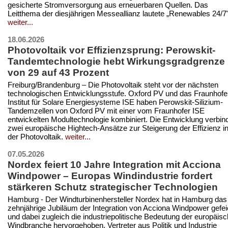
gesicherte Stromversorgung aus erneuerbaren Quellen. Das
Leitthema der diesjährigen Messeallianz lautete „Renewables 24/7"
weiter...
18.06.2026
Photovoltaik vor Effizienzsprung: Perowskit-
Tandemtechnologie hebt Wirkungsgradgrenze
von 29 auf 43 Prozent
Freiburg/Brandenburg – Die Photovoltaik steht vor der nächsten
technologischen Entwicklungsstufe. Oxford PV und das Fraunhofe
Institut für Solare Energiesysteme ISE haben Perowskit-Silizium-
Tandemzellen von Oxford PV mit einer vom Fraunhofer ISE
entwickelten Modultechnologie kombiniert. Die Entwicklung verbin
zwei europäische Hightech-Ansätze zur Steigerung der Effizienz i
der Photovoltaik.
weiter...
07.05.2026
Nordex feiert 10 Jahre Integration mit Acciona
Windpower – Europas Windindustrie fordert
stärkeren Schutz strategischer Technologien
Hamburg - Der Windturbinenhersteller Nordex hat in Hamburg das
zehnjährige Jubiläum der Integration von Acciona Windpower gefei
und dabei zugleich die industriepolitische Bedeutung der europäis
Windbranche hervorgehoben. Vertreter aus Politik und Industrie