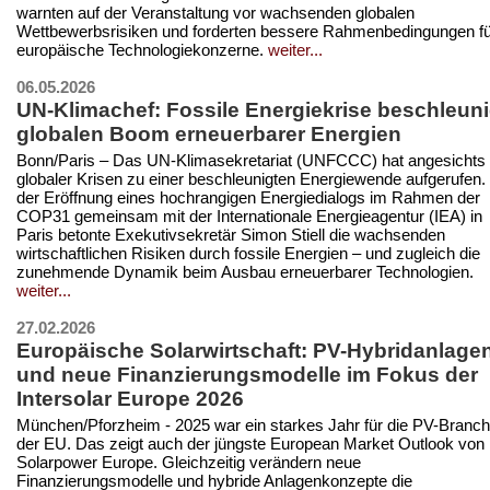
warnten auf der Veranstaltung vor wachsenden globalen
Wettbewerbsrisiken und forderten bessere Rahmenbedingungen fü
europäische Technologiekonzerne.
weiter...
06.05.2026
UN-Klimachef: Fossile Energiekrise beschleuni
globalen Boom erneuerbarer Energien
Bonn/Paris – Das UN-Klimasekretariat (UNFCCC) hat angesichts
globaler Krisen zu einer beschleunigten Energiewende aufgerufen.
der Eröffnung eines hochrangigen Energiedialogs im Rahmen der
COP31 gemeinsam mit der Internationale Energieagentur (IEA) in
Paris betonte Exekutivsekretär Simon Stiell die wachsenden
wirtschaftlichen Risiken durch fossile Energien – und zugleich die
zunehmende Dynamik beim Ausbau erneuerbarer Technologien.
weiter...
27.02.2026
Europäische Solarwirtschaft: PV-Hybridanlage
und neue Finanzierungsmodelle im Fokus der
Intersolar Europe 2026
München/Pforzheim - 2025 war ein starkes Jahr für die PV-Branch
der EU. Das zeigt auch der jüngste European Market Outlook von
Solarpower Europe. Gleichzeitig verändern neue
Finanzierungsmodelle und hybride Anlagenkonzepte die