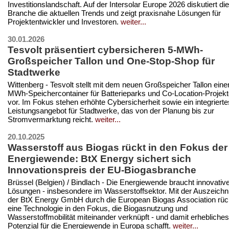
Investitionslandschaft. Auf der Intersolar Europe 2026 diskutiert die
Branche die aktuellen Trends und zeigt praxisnahe Lösungen für
Projektentwickler und Investoren.
weiter...
30.01.2026
Tesvolt präsentiert cybersicheren 5-MWh-
Großspeicher Tallon und One-Stop-Shop für
Stadtwerke
Wittenberg - Tesvolt stellt mit dem neuen Großspeicher Tallon eine
MWh-Speichercontainer für Batterieparks und Co-Location-Projek
vor. Im Fokus stehen erhöhte Cybersicherheit sowie ein integrierte
Leistungsangebot für Stadtwerke, das von der Planung bis zur
Stromvermarktung reicht.
weiter...
20.10.2025
Wasserstoff aus Biogas rückt in den Fokus der
Energiewende: BtX Energy sichert sich
Innovationspreis der EU-Biogasbranche
Brüssel (Belgien) / Bindlach - Die Energiewende braucht innovativ
Lösungen - insbesondere im Wasserstoffsektor. Mit der Auszeich
der BtX Energy GmbH durch die European Biogas Association rüc
eine Technologie in den Fokus, die Biogasnutzung und
Wasserstoffmobilität miteinander verknüpft - und damit erhebliches
Potenzial für die Energiewende in Europa schafft.
weiter...