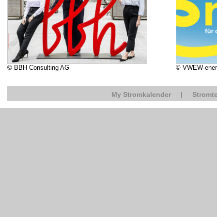
© BBH Consulting AG
© VWEW-ener
My Stromkalender
|
Stromte