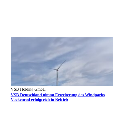
VSB Holding GmbH
VSB Deutschland nimmt Erweiterung des Windparks
Vockenrod erfolgreich in Betrieb