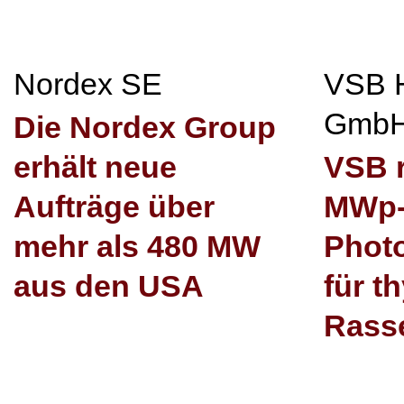
Nordex SE
VSB 
Gmb
Die Nordex Group
erhält neue
VSB r
Aufträge über
MWp
mehr als 480 MW
Photo
aus den USA
für t
Rasse