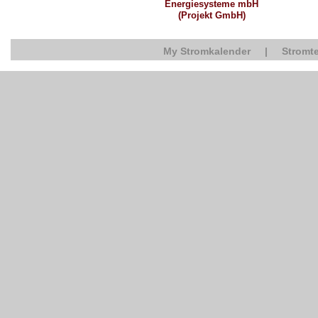
Energiesysteme mbH
(Projekt GmbH)
My Stromkalender
|
Stromte