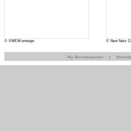
© VWEW-energie
© New Netz 
My Stromkalender
|
Stromte