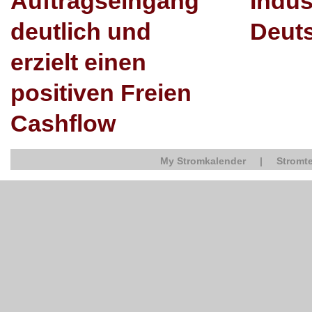
Auftragseingang
Indus
deutlich und
Deut
erzielt einen
positiven Freien
Cashflow
My Stromkalender
|
Stromte