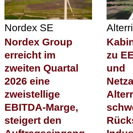
Nordex SE
Alter
Nordex Group
Kabi
erreicht im
zu E
zweiten Quartal
und
2026 eine
Netz
zweistellige
Alter
EBITDA-Marge,
schw
steigert den
Rücks