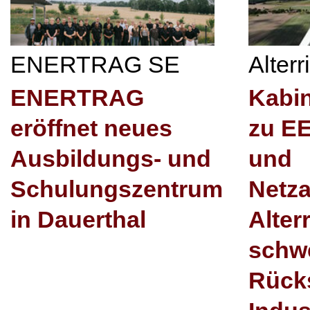
ENERTRAG SE
Alter
ENERTRAG
Kabi
eröffnet neues
zu E
Ausbildungs- und
und
Schulungszentrum
Netz
in Dauerthal
Alter
schw
Rücks