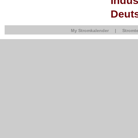
Indus
Deut
My Stromkalender
|
Stromte