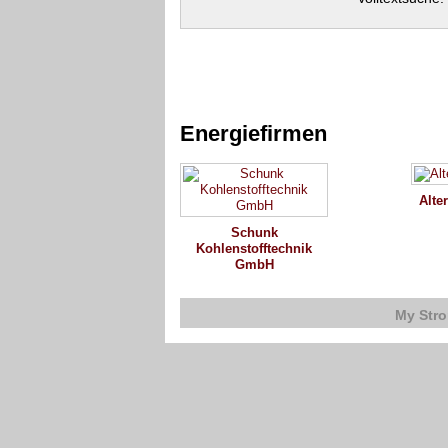
Energiefirmen
Alte
Schunk
Kohlenstofftechnik
GmbH
My Str