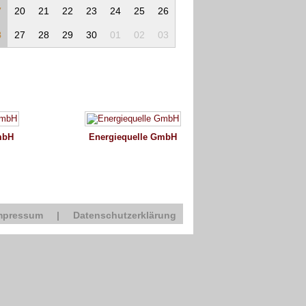
7
20
21
22
23
24
25
26
8
27
28
29
30
01
02
03
mbH
Energiequelle GmbH
mpressum
|
Datenschutzerklärung