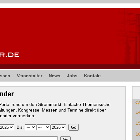
ssen
Veranstalter
News
Jobs
Kontakt
ender
K
-Portal rund um den Strommarkt. Einfache Themensuche
altungen, Kongresse, Messen und Termine direkt über
1
lender vormerken.
1
Bis:
1