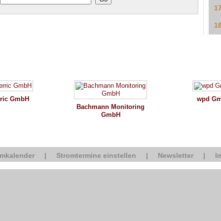
1
1
rric GmbH
wpd G
Bachmann Monitoring
GmbH
omkalender
|
Stromtermine einstellen
|
Newsletter
|
I