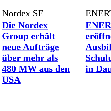
Nordex SE
ENER
Die Nordex
ENE
Group erhält
eröffn
neue Aufträge
Ausbi
über mehr als
Schul
480 MW aus den
in Da
USA