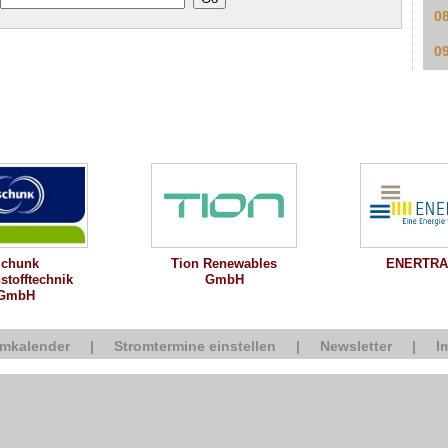
0
0
chunk
Tion Renewables
ENERTRA
stofftechnik
GmbH
GmbH
omkalender
|
Stromtermine einstellen
|
Newsletter
|
I