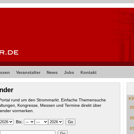
ssen
Veranstalter
News
Jobs
Kontakt
ender
K
-Portal rund um den Strommarkt. Einfache Themensuche
altungen, Kongresse, Messen und Termine direkt über
0
lender vormerken.
0
Bis:
0