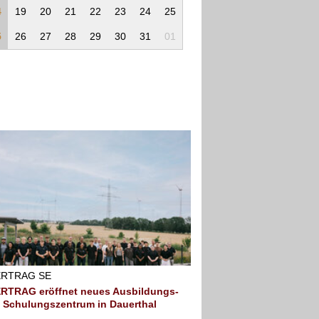
4
19
20
21
22
23
24
25
5
26
27
28
29
30
31
01
RTRAG SE
RTRAG eröffnet neues Ausbildungs-
 Schulungszentrum in Dauerthal