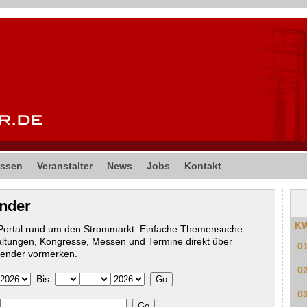
ssen
Veranstalter
News
Jobs
Kontakt
ender
K
-Portal rund um den Strommarkt. Einfache Themensuche
altungen, Kongresse, Messen und Termine direkt über
0
lender vormerken.
0
Bis:
0