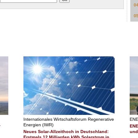
0
0
Internationales Wirtschaftsforum Regenerative
ENE
Energien (IWR)
r
ENE
Neues Solar-Allzeithoch in Deutschland:
und
Erstmals 12 Milliarden kWh Solarstrom in