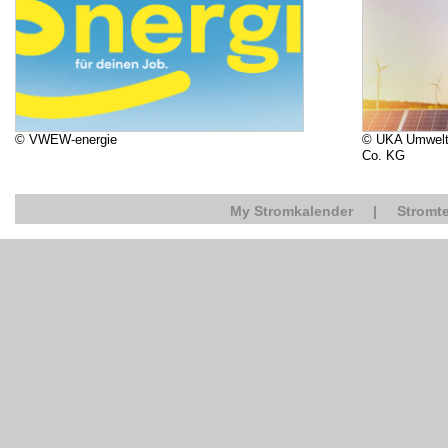
© VWEW-energie
© UKA Umwelt
Co. KG
My Stromkalender
|
Stromte