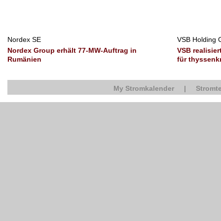
Nordex SE
VSB Holding
Nordex Group erhält 77-MW-Auftrag in
VSB realisie
Rumänien
für thyssenk
My Stromkalender
|
Stromte