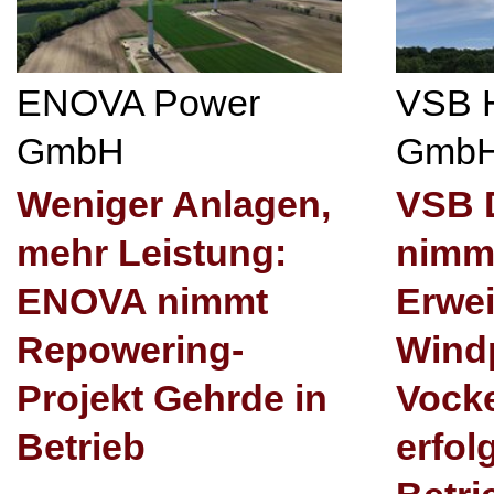
ENOVA Power
VSB 
GmbH
Gmb
Weniger Anlagen,
VSB 
mehr Leistung:
nimm
ENOVA nimmt
Erwei
Repowering-
Wind
Projekt Gehrde in
Vock
Betrieb
erfol