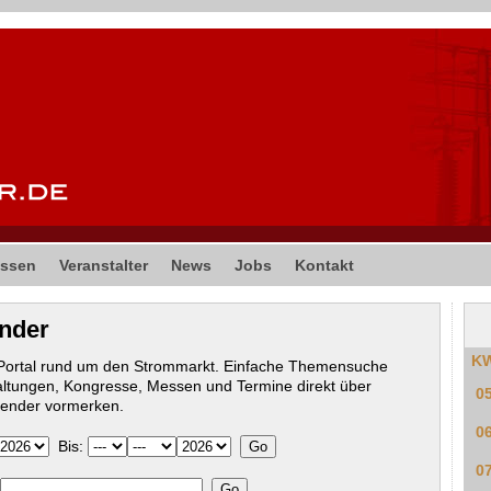
ssen
Veranstalter
News
Jobs
Kontakt
ender
K
-Portal rund um den Strommarkt. Einfache Themensuche
altungen, Kongresse, Messen und Termine direkt über
0
lender vormerken.
0
Bis:
0