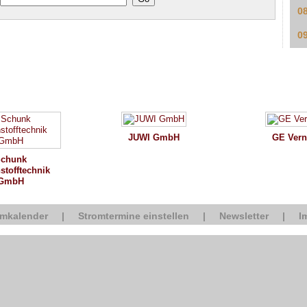
0
0
JUWI GmbH
GE Vern
chunk
stofftechnik
GmbH
omkalender
|
Stromtermine einstellen
|
Newsletter
|
I