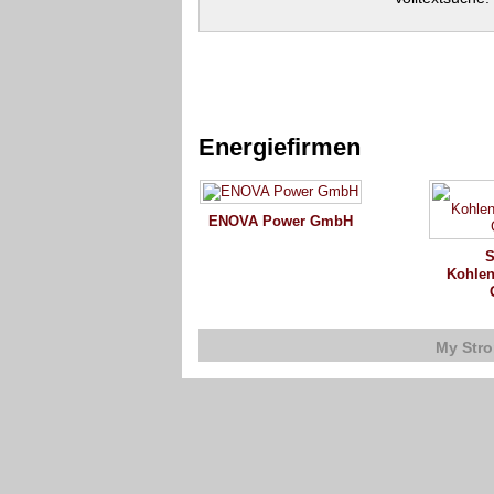
Energiefirmen
ENOVA Power GmbH
S
Kohlen
My Str