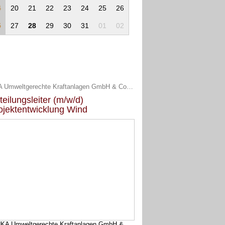
4
20
21
22
23
24
25
26
5
27
28
29
30
31
01
02
UKA Umweltgerechte Kraftanlagen GmbH & Co. KG
teilungsleiter (m/w/d)
ojektentwicklung Wind
KA Umweltgerechte Kraftanlagen GmbH &