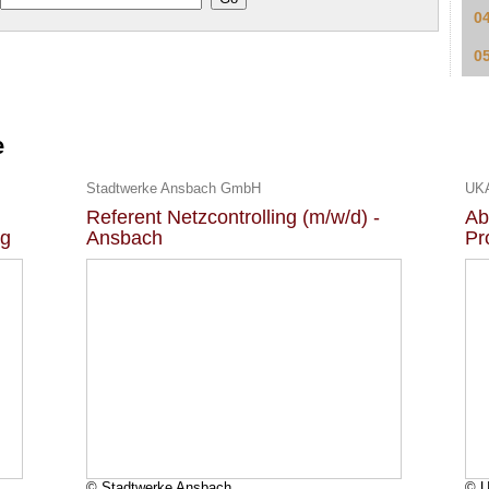
0
0
e
Stadtwerke Ansbach GmbH
Referent Netzcontrolling (m/w/d) -
Ab
ng
Ansbach
Pr
© Stadtwerke Ansbach
© U