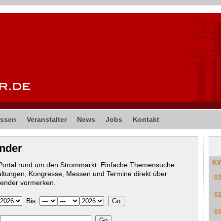
ssen
Veranstalter
News
Jobs
Kontakt
ender
K
-Portal rund um den Strommarkt. Einfache Themensuche
altungen, Kongresse, Messen und Termine direkt über
0
lender vormerken.
0
Bis:
0