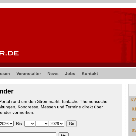
ssen
Veranstalter
News
Jobs
Kontakt
ender
K
-Portal rund um den Strommarkt. Einfache Themensuche
altungen, Kongresse, Messen und Termine direkt über
0
lender vormerken.
0
Bis:
0