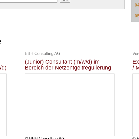
0
0
e
BBH Consulting AG
Ver
(Junior) Consultant (m/w/d) im
Ex
/d)
Bereich der Netzentgeltregulierung
/ 
© BBH Consulting AG
© 