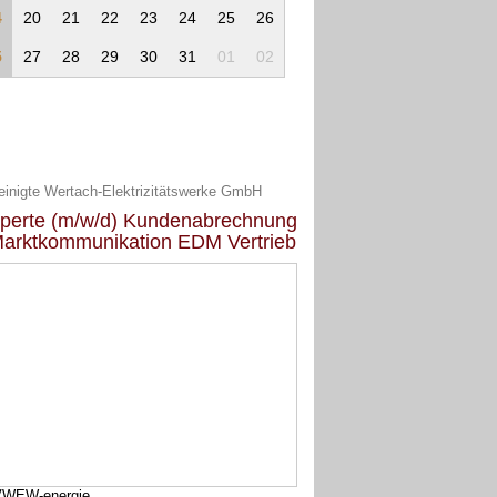
4
20
21
22
23
24
25
26
5
27
28
29
30
31
01
02
einigte Wertach-Elektrizitätswerke GmbH
perte (m/w/d) Kundenabrechnung
Marktkommunikation EDM Vertrieb
VWEW-energie