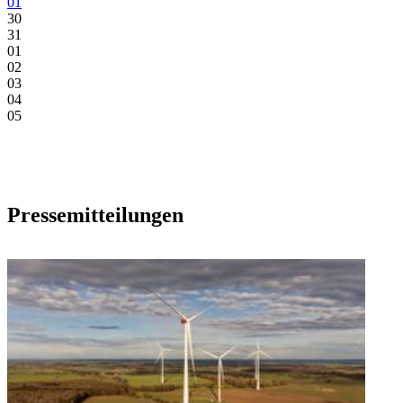
01
30
31
01
02
03
04
05
Pressemitteilungen