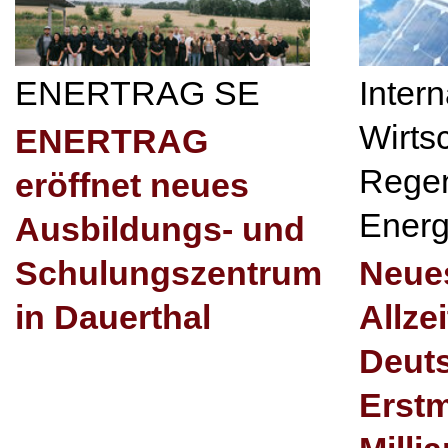
ENERTRAG SE
Inter
Wirts
ENERTRAG
Regen
eröffnet neues
Energ
Ausbildungs- und
Schulungszentrum
Neues
in Dauerthal
Allze
Deut
Erstm