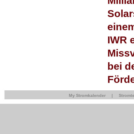
Milli
Solar
eine
IWR e
Miss
bei d
Förd
My Stromkalender
|
Stromte