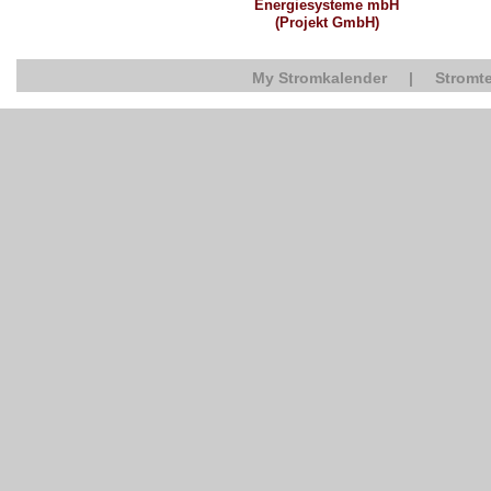
Energiesysteme mbH
(Projekt GmbH)
My Stromkalender
|
Stromte