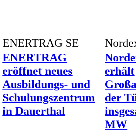
ENERTRAG SE
Norde
ENERTRAG
Norde
eröffnet neues
erhält
Ausbildungs- und
Großa
Schulungszentrum
der T
in Dauerthal
insge
MW