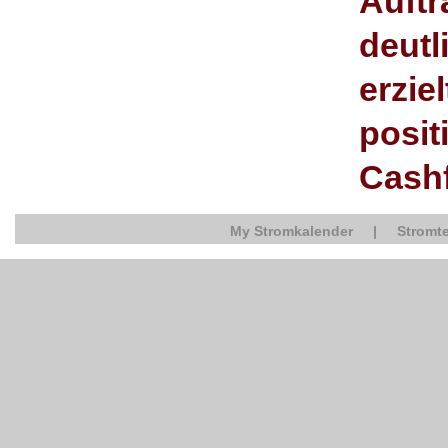
Auft
deutl
erzie
posit
Cash
My Stromkalender
|
Stromte