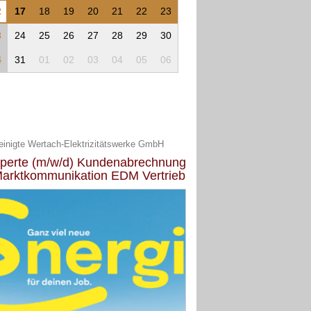
2
17
18
19
20
21
22
23
3
24
25
26
27
28
29
30
4
31
01
02
03
04
05
06
einigte Wertach-Elektrizitätswerke GmbH
perte (m/w/d) Kundenabrechnung
Marktkommunikation EDM Vertrieb