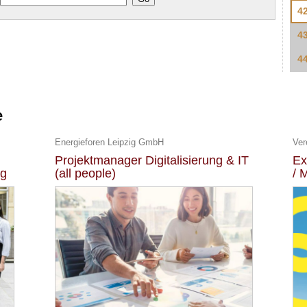
4
4
4
e
Energieforen Leipzig GmbH
Ver
Projektmanager Digitalisierung & IT
Ex
ng
(all people)
/ 