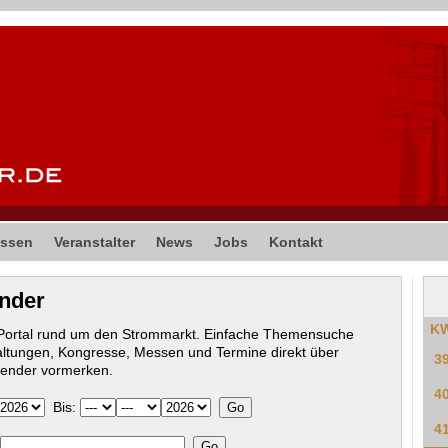
ssen
Veranstalter
News
Jobs
Kontakt
ender
K
-Portal rund um den Strommarkt. Einfache Themensuche
altungen, Kongresse, Messen und Termine direkt über
3
lender vormerken.
4
Bis:
4