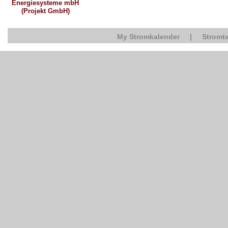
Energiesysteme mbH
(Projekt GmbH)
My Stromkalender
|
Stromte